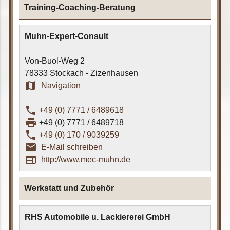
Training-Coaching-Beratung
Muhn-Expert-Consult
Von-Buol-Weg 2
78333 Stockach - Zizenhausen
map
Navigation
phone
+49 (0) 7771 / 6489618
print
+49 (0) 7771 / 6489718
phone
+49 (0) 170 / 9039259
email_outline
E-Mail schreiben
web
http://www.mec-muhn.de
Werkstatt und Zubehör
RHS Automobile u. Lackiererei GmbH