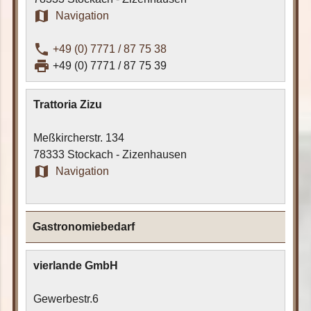
map
Navigation
phone
+49 (0) 7771 / 87 75 38
print
+49 (0) 7771 / 87 75 39
Trattoria Zizu
Meßkircherstr. 134
78333 Stockach - Zizenhausen
map
Navigation
Gastronomiebedarf
vierlande GmbH
Gewerbestr.6