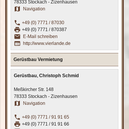
78333 Stockach - Zizenhausen
map
Navigation
phone
+49 (0) 7771 / 87030
print
+49 (0) 7771 / 870387
email_outline
E-Mail schreiben
web
http://www.vierlande.de
Gerüstbau Vermietung
Gerüstbau, Christoph Schmid
Meßkircher Str. 148
78333 Stockach - Zizenhausen
map
Navigation
phone
+49 (0) 7771 / 91 91 65
print
+49 (0) 7771 / 91 91 66