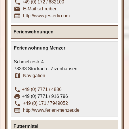
phone
+49 (0) 172 / 682100
email_outline
E-Mail schreiben
web
http://www.jes-edv.com
Ferienwohnungen
Ferienwohnung Menzer
Schmelzestr. 4
78333 Stockach - Zizenhausen
map
Navigation
phone
+49 (0) 7771 / 4886
print
+49 (0) 7771 / 916 796
phone
+49 (0) 171 / 7949052
web
http://www.ferien-menzer.de
Futtermittel