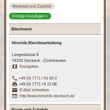
Werkstatt und Zubehör
Eintrag hinzufügen +
Blechnerei
Hirschle Blechbearbeitung
Langestrasse 8
78333 Stockach - Zizenhausen
map
Navigation
phone
+49 (0) 7771 / 93 56 0
print
+49 (0) 7771 / 6 15 06
email_outline
E-Mail schreiben
web
http://www.hirschle-stockach.de
Boote und Zubehör