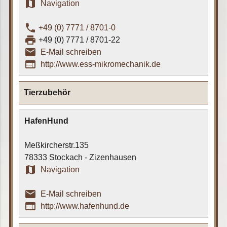
map
Navigation
phone
+49 (0) 7771 / 8701-0
print
+49 (0) 7771 / 8701-22
email_outline
E-Mail schreiben
web
http://www.ess-mikromechanik.de
Tierzubehör
HafenHund
Meßkircherstr.135
78333 Stockach - Zizenhausen
map
Navigation
email_outline
E-Mail schreiben
web
http://www.hafenhund.de