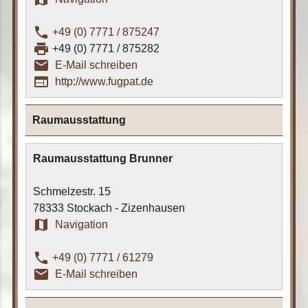
phone
+49 (0) 7771 / 875247
print
+49 (0) 7771 / 875282
email_outline
E-Mail schreiben
web
http://www.fugpat.de
Raumausstattung
Raumausstattung Brunner
Schmelzestr. 15
78333 Stockach - Zizenhausen
map
Navigation
phone
+49 (0) 7771 / 61279
email_outline
E-Mail schreiben