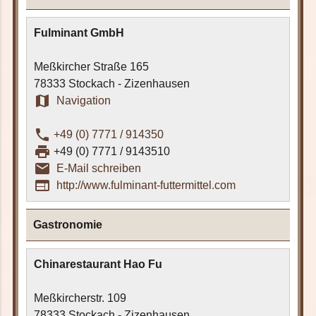
Fulminant GmbH
Meßkircher Straße 165
78333 Stockach - Zizenhausen
map
Navigation
phone
+49 (0) 7771 / 914350
print
+49 (0) 7771 / 9143510
email_outline
E-Mail schreiben
web
http://www.fulminant-futtermittel.com
Gastronomie
Chinarestaurant Hao Fu
Meßkircherstr. 109
78333 Stockach - Zizenhausen