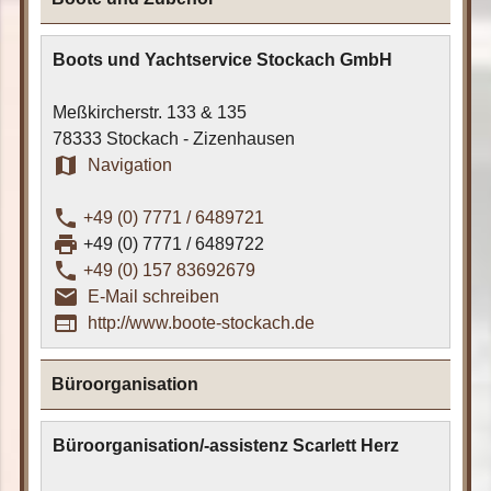
Boots und Yachtservice Stockach GmbH
Meßkircherstr. 133 & 135
78333 Stockach - Zizenhausen
map
Navigation
phone
+49 (0) 7771 / 6489721
print
+49 (0) 7771 / 6489722
phone
+49 (0) 157 83692679
email_outline
E-Mail schreiben
web
http://www.boote-stockach.de
Büroorganisation
Büroorganisation/-assistenz Scarlett Herz