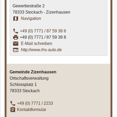
Gewerbestraße 2
78333 Stockach - Zizenhausen
map
Navigation
phone
+49 (0) 7771 / 87 59 38 6
print
+49 (0) 7771 / 87 59 38 8
email_outline
E-Mail schreiben
web
http://www.rhs-auto.de
Gemeinde Zizenhausen
Ortschaftsverwaltung
Schlossplatz 1
78333 Stockach
phone
+49 (0) 7771 / 2233
assignment
Kontaktformular