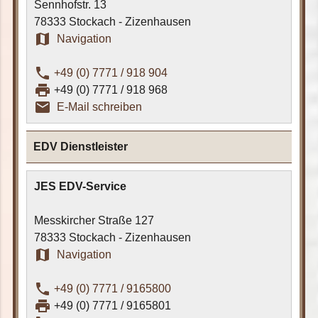
Sennhofstr. 13
78333 Stockach - Zizenhausen
map
Navigation
phone
+49 (0) 7771 / 918 904
print
+49 (0) 7771 / 918 968
email_outline
E-Mail schreiben
EDV Dienstleister
JES EDV-Service
Messkircher Straße 127
78333 Stockach - Zizenhausen
map
Navigation
phone
+49 (0) 7771 / 9165800
print
+49 (0) 7771 / 9165801