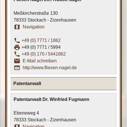
Meßkircherstraße 130
78333 Stockach - Zizenhausen
map
Navigation
phone
+49 (0) 7771 / 1862
print
+49 (0) 7771 / 5994
phone
+49 (0) 170 / 5441862
email_outline
E-Mail schreiben
web
http://www.fliesen-nagel.de
Patentanwalt
Patentanwalt Dr. Winfried Fugmann
Ebeneweg 4
78333 Stockach - Zizenhausen
map
Navigation