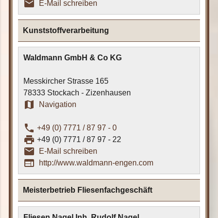
email_outline
E-Mail schreiben
Kunststoffverarbeitung
Waldmann GmbH & Co KG
Messkircher Strasse 165
78333 Stockach - Zizenhausen
map
Navigation
phone
+49 (0) 7771 / 87 97 - 0
print
+49 (0) 7771 / 87 97 - 22
email_outline
E-Mail schreiben
web
http://www.waldmann-engen.com
Meisterbetrieb Fliesenfachgeschäft
Fliesen Nagel Inh. Rudolf Nagel