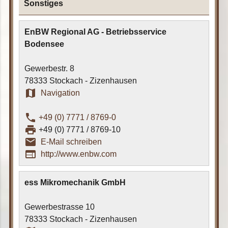
Sonstiges
EnBW Regional AG - Betriebsservice
Bodensee
Gewerbestr. 8
78333 Stockach - Zizenhausen
map
Navigation
phone
+49 (0) 7771 / 8769-0
print
+49 (0) 7771 / 8769-10
email_outline
E-Mail schreiben
web
http://www.enbw.com
ess Mikromechanik GmbH
Gewerbestrasse 10
78333 Stockach - Zizenhausen