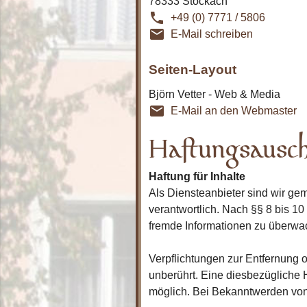
78333 Stockach
phone
+49 (0) 7771 / 5806
email_outline
E-Mail schreiben
Seiten-Layout
Björn Vetter - Web & Media
email_outline
E-Mail an den Webmaster
Haftungsausch
Haftung für Inhalte
Als Diensteanbieter sind wir ge
verantwortlich. Nach §§ 8 bis 10
fremde Informationen zu überwac
Verpflichtungen zur Entfernung
unberührt. Eine diesbezügliche 
möglich. Bei Bekanntwerden von